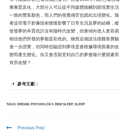
漸漸普及化，大部分人可以從不同媒體接觸到跟現實生活
一致的豐富顏色，而人們的視覺感官也因此出現變化。隨
著這些電子影像技術慢慢影響了日常生活及夢的結構，縱
使發夢的本質也許沒有隨時代改變，但會傾向使人更容易
相信他們所發的夢都是彩色的。雖然這個說法很難靠實驗
進一步證實，但同時也驗證到夢境是會根據環境因素的改
變而產生變化。你又會否留意到自己的夢會隨什麼因素而
有所改變？
參考文獻：
TAGS
:
DREAM
,
PSYCHOLOGY
,
REM SLEEP
,
SLEEP
Previous Post