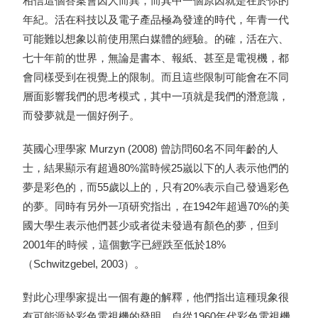
相信這個答案會因人而異，而其中一個原因就是在於你的
年紀。活在科技以及電子產品極為發達的時代，年青一代
可能難以想象以前使用黑白媒體的經驗。的確，活在六、
七十年前的世界，無論是書本、報紙、甚至是電視機，都
會同樣受到在視覺上的限制。而且這些限制可能會在不同
層面影響我們的思考模式，其中一項就是我們的潛意識，
而發夢就是一個好例子。
英國心理學家 Murzyn (2008) 曾訪問60名不同年齡的人
士，結果顯示有超過80%當時候25嵗以下的人表示他們的
夢是彩色的，而55歲以上的，只有20%表示自己發過彩色
的夢。同時有另外一項研究指出，在1942年超過70%的美
國大學生表示他們甚少或者從未發過有顏色的夢，但到
2001年的時候，這個數字已經跌至低於18%
（Schwitzgebel, 2003）。
對此心理學家提出一個有趣的解釋，他們指出這種現象很
有可能源於彩色電視機的發明。自從1960年代彩色電視機