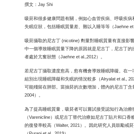
撰文：Jay Shi
吸菸和很多健康問題有關，例如心血管疾病、呼吸疾病和癌症等（
失眠症狀，包括睡眠質量差、難以入睡等等（Jaehne et al.
吸菸攝取的尼古丁 (nicotine) 劑量對睡眠質量
中一個導致睡眠質量下降的原因就是尼古丁，尼古丁的攝取會
者處於亢奮狀態（Jaehne et al.,2012）。
若尼古丁攝取濃度愈高，愈有機會導致睡眠障礙。在一
組別出現睡眠障礙和失眠的情況較多（Alryalat et a
可能殘留在肺部。當抽菸的次數增加，體內的尼古丁含量越高，
2004）。
為了提高睡眠質量，吸菸者可以嘗試接受認知行為治療
（Varenicline）或尼古丁替代治療如尼古丁貼片
的復發率較高（Walter, 2021）。因此研究人員
（Purani et al., 2019）。