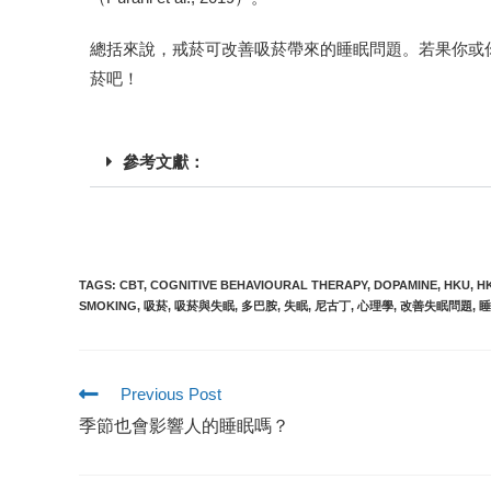
總括來說，戒菸可改善吸菸帶來的睡眠問題。若果你或
菸吧！
參考文獻：
TAGS
:
CBT
,
COGNITIVE BEHAVIOURAL THERAPY
,
DOPAMINE
,
HKU
,
H
SMOKING
,
吸菸
,
吸菸與失眠
,
多巴胺
,
失眠
,
尼古丁
,
心理學
,
改善失眠問題
,
睡
Previous Post
季節也會影響人的睡眠嗎？