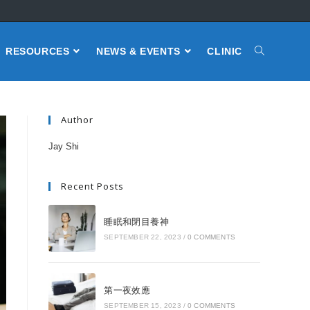
RESOURCES
NEWS & EVENTS
CLINIC
Author
Jay Shi
Recent Posts
睡眠和閉目養神
SEPTEMBER 22, 2023
/
0 COMMENTS
第一夜效應
SEPTEMBER 15, 2023
/
0 COMMENTS