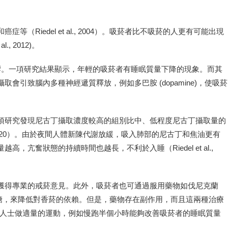
Riedel et al., 2004）。吸菸者比不吸菸的人更有可能出現
, 2012)。
有直接影響。一項研究結果顯示，年輕的吸菸者有睡眠質量下降的現象。而其
引致腦內多種神經遞質釋放，例如多巴胺 (dopamine)，使吸菸
項研究發現尼古丁攝取濃度較高的組別比中、低程度尼古丁攝取量的
l., 2020）。由於夜間人體新陳代謝放緩，吸入肺部的尼古丁和焦油更有
亢奮狀態的持續時間也越長，不利於入睡（Riedel et al.,
獲得專業的戒菸意見。此外，吸菸者也可通過服用藥物如伐尼克蘭
和口香糖，來降低對香菸的依賴。但是，藥物存在副作用，而且這兩種治療
鼓勵戒菸人士做適量的運動，例如慢跑半個小時能夠改善吸菸者的睡眠質量